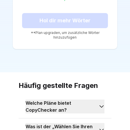
Hol dir mehr Wörter
**Plan upgraden, um zusätzliche Wörter
hinzuzufügen
Häufig gestellte Fragen
Welche Pläne bietet
CopyChecker an?
CopyChecker bietet drei Pläne an:
Kostenlos, Creator Suite und einen
Was ist der „Wählen Sie Ihren
benutzerdefinierten Plan namens