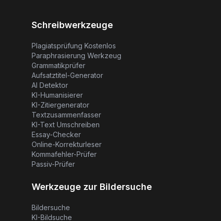
CopyChecker kündigen. Oder Sie
können auf „Abonnement kündigen“ von
Ihrem Kontodashboard klicken.
Schreibwerkzeuge
Plagiatsprüfung Kostenlos
Paraphrasierung Werkzeug
Grammatikprüfer
Aufsatztitel-Generator
AI Detektor
KI-Humanisierer
KI-Zitiergenerator
Textzusammenfasser
KI-Text Umschreiben
Essay-Checker
Online-Korrekturleser
Kommafehler-Prüfer
Passiv-Prüfer
Werkzeuge zur Bildersuche
Bildersuche
KI-Bildsuche